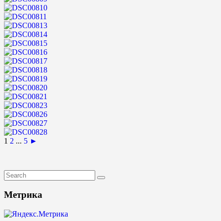
1
2
...
5
►
Метрика