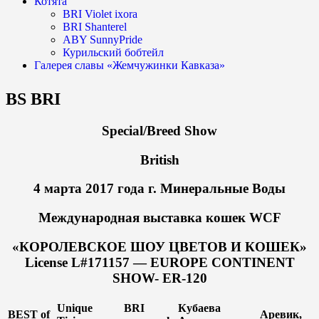
Котята
BRI Violet ixora
BRI Shanterel
ABY SunnyPride
Курильский бобтейл
Галерея славы «Жемчужинки Кавказа»
BS BRI
Special/Breed Show
British
4 марта 2017 года г. Минеральные Воды
Международная выставка кошек WCF
«КОРОЛЕВСКОЕ ШОУ ЦВЕТОВ И КОШЕК»
License L#171157 — EUROPE CONTINENT
SHOW- ER-120
Unique
BRI
Кубаева
BEST of
Аревик,