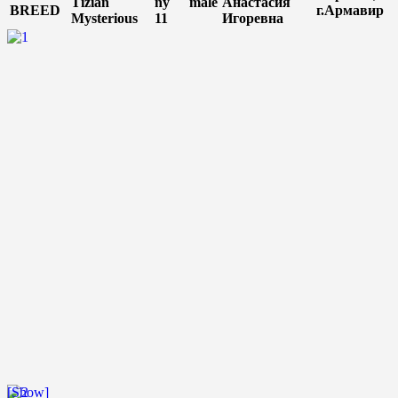
Tizian
ny
male
Анастасия
BREED
г.Армавир
Mysterious
11
Игоревна
[Show]