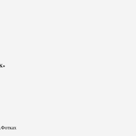
К»
.Фотках