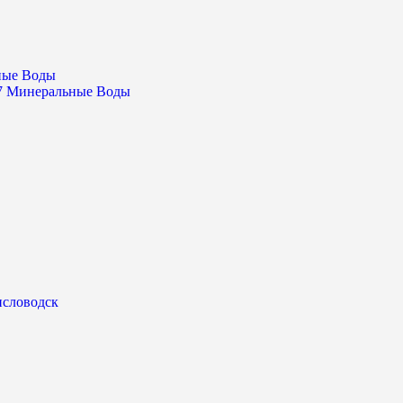
ьные Воды
17 Минеральные Воды
исловодск