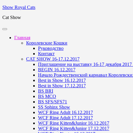
Skip
Show Royal Cats
to
Cat Show
content
Главная
Королевские Кошки
Руководство
Контакт
CAT SHOW 16-17.12.2017
Приглашение на выставку 16-17 декабря 2017
BEGIN 16.12.2017
Начало Рождественский карнавал Королевски
Best in Show 16.12.2017
Best in Show 17.12.2017
BS BRI
BS MCO
BS SFS/SFS71
SS Sphinx Show
WCF Ring Adult 16.12.2017
WCF Ring Adult 17.12.2017
WCF Ring Kitten&Junior 16.12.2017
WCF Ring Kitten&Junior 17.12.2017