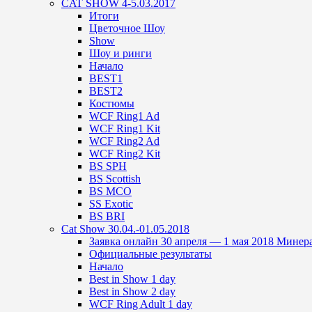
CAT SHOW 4-5.03.2017
Итоги
Цветочное Шоу
Show
Шоу и ринги
Начало
BEST1
BEST2
Костюмы
WCF Ring1 Ad
WCF Ring1 Kit
WCF Ring2 Ad
WCF Ring2 Kit
BS SPH
BS Scottish
BS MCO
SS Exotic
BS BRI
Cat Show 30.04.-01.05.2018
Заявка онлайн 30 апреля — 1 мая 2018 Мине
Официальные результаты
Начало
Best in Show 1 day
Best in Show 2 day
WCF Ring Adult 1 day