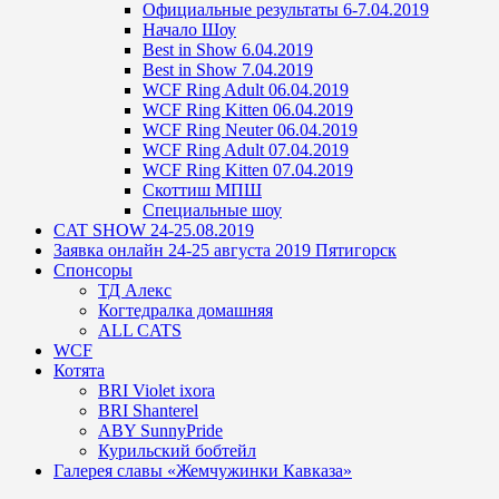
Официальные результаты 6-7.04.2019
Начало Шоу
Best in Show 6.04.2019
Best in Show 7.04.2019
WCF Ring Adult 06.04.2019
WCF Ring Kitten 06.04.2019
WCF Ring Neuter 06.04.2019
WCF Ring Adult 07.04.2019
WCF Ring Kitten 07.04.2019
Скоттиш МПШ
Специальные шоу
CAT SHOW 24-25.08.2019
Заявка онлайн 24-25 августа 2019 Пятигорск
Спонсоры
ТД Алекс
Когтедралка домашняя
ALL CATS
WCF
Котята
BRI Violet ixora
BRI Shanterel
ABY SunnyPride
Курильский бобтейл
Галерея славы «Жемчужинки Кавказа»