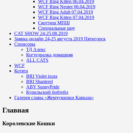
WCF Ring Kitten 06.04.2019
WCF Ring Neuter 06.04.2019
WCF Ring Adult 07.04.2019
WCF Ring Kitten 07.04.2019
Скоттиш МПШ
Специальные шоу
CAT SHOW 24-25.08.2019
Заявка онлайн 24-25 августа 2019 Пятигорск
Спонсоры
ТД Алекс
Когтедралка домашняя
ALL CATS
WCF
Котята
BRI Violet ixora
BRI Shanterel
ABY SunnyPride
Курильский бобтейл
Галерея славы «Жемчужинки Кавказа»
Главная
Королевские Кошки